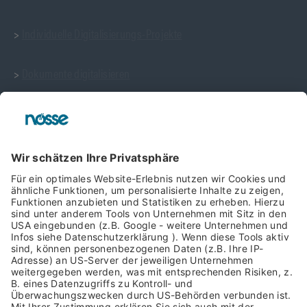
>
Individuelle Digitalisierungs-Projekte
>
Dokumente digitalisieren
Ein Auszug unserer Prozess-Templates
>
Template: Urlaubsantrag & Abwesenheit
>
Template: Vertragsmanagement
>
Template: Digitale Zeiterfassung
>
Template: Reisekostenabrechnung
>
Template: Digitale Personalakte