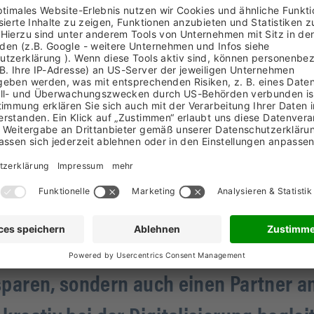
Integration mit andere
und Workflow.
macht Digitalisierung Spaß! Die OSMAB
reren Jahren JobRouter und zahlreich
 dem Team von Nösse nicht nur Lösunge
sparen, sondern auch einen Partner an