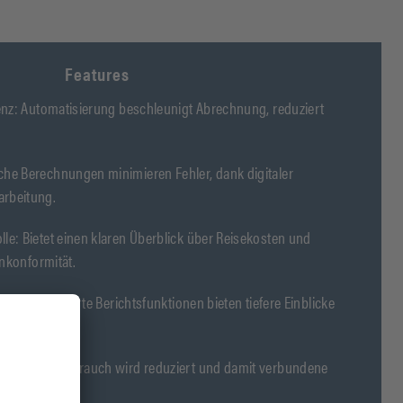
Features
ienz: Automatisierung beschleunigt Abrechnung, reduziert
che Berechnungen minimieren Fehler, dank digitaler
arbeitung.
le: Bietet einen klaren Überblick über Reisekosten und
ienkonformität.
attung: Erweiterte Berichtsfunktionen bieten tiefere Einblicke
lanung.
Der Papierverbrauch wird reduziert und damit verbundene