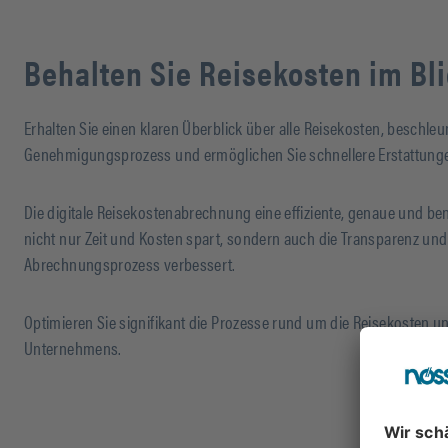
Behalten Sie Reisekosten im Bl
Erhalten Sie einen klaren Überblick über alle Reisekosten, beschle
Genehmigungsprozess und ermöglichen Sie schnellere Erstattung
Die digitale Reisekostenabrechnung eine effiziente, genaue und be
nicht nur Zeit und Kosten spart, sondern auch die Transparenz u
Abrechnungsprozess verbessert.
Optimieren Sie signifikant die Prozesse rund um die Reisekosten und
Unternehmens.