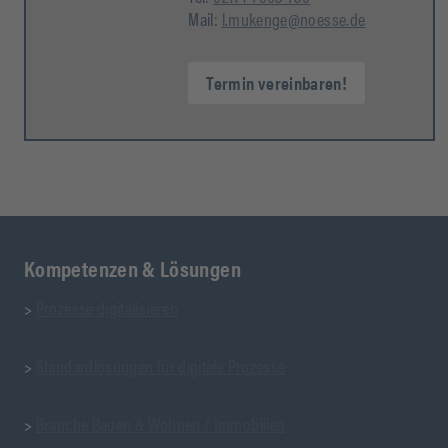
Mail:
l.mukenge@noesse.de
Termin vereinbaren!
Kompetenzen & Lösungen
>
Prozesse digitalisieren
>
Standardlösungen für digitale Prozesse
>
Branche Bauen & Wohnen / Immobilien