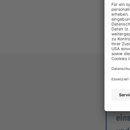
So 
meh
mit
ein