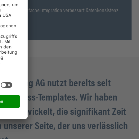
n Systemen: Einfache Integration verbessert Datenkonsistenz
 Holding AG nutzt bereits seit
e Prozess-Templates. Wir haben
n entwickelt, die signifikant Zeit
 unserer Seite, der uns verlässlich