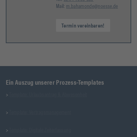
Mail:
m.bahamonde@noesse.de
Termin vereinbaren!
Ein Auszug unserer Prozess-Templates
>
Template: Urlaubsantrag & Abwesenheit
>
Template: Vertragsmanagement
>
Template: Digitale Zeiterfassung