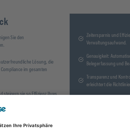
ick
Zeitersparnis und Effiz
unigen Sie den
Verwaltungsaufwand.
en.
Genauigkeit: Automatis
nutzerfreundliche Lösung, die
Belegerfassung und Be
nd Compliance im gesamten
Transparenz und Kontrol
erleichtert die Richtlin
 steigern sie so Effizienz Ihres
Detaillierte Berichterst
und unterstützen die P
Umweltfreundlichkeit: 
Kosten gesenkt.