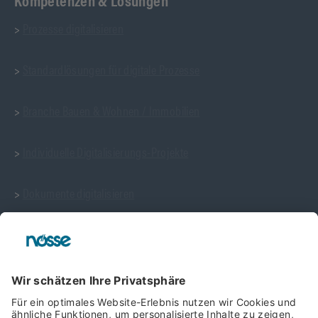
>
Prozesse digitalisieren
>
Standardlösungen für digitale Prozesse
>
Branche Bauen & Wohnen / Immobilien
>
Individuelle Digitalisierungs-Projekte
>
Dokumente digitalisieren
Ein Auszug unserer Prozess-Templates
>
Template: Urlaubsantrag & Abwesenheit
>
Template: Vertragsmanagement